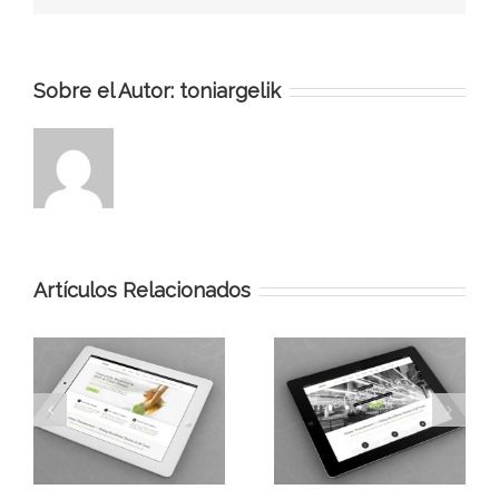
Sobre el Autor:
toniargelik
Artículos Relacionados
Miembros de la Clase
Vida al aire libre
Aptent tácita Para
UMTS onu Odiosters
Litora