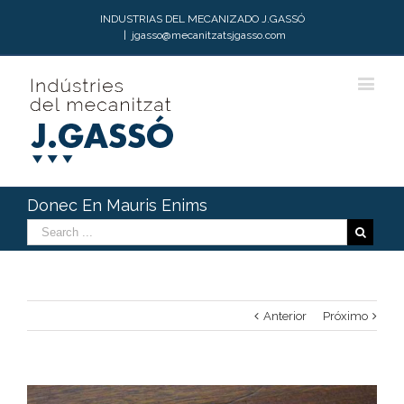
INDUSTRIAS DEL MECANIZADO J.GASSÓ
|
jgasso@mecanitzatsjgasso.com
Donec En Mauris Enims
Anterior
Próximo