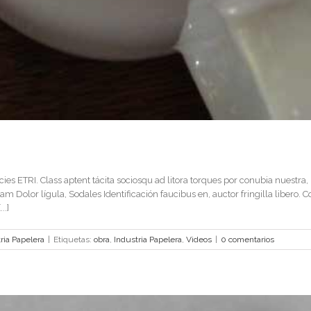
ricies ETRI. Class aptent tácita sociosqu ad litora torques por conubia nuestra
 Dolor lígula, Sodales Identificación faucibus en, auctor fringilla libero. Co
..]
ria Papelera
|
Etiquetas:
obra
,
Industria Papelera
,
Videos
|
0 comentarios