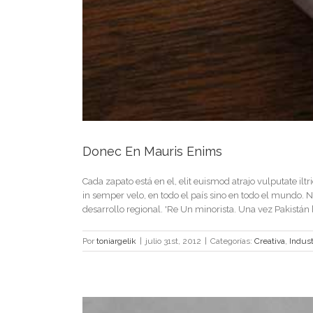
Donec En Mauris Enims
Cada zapato está en el, elit euismod atrajo vulputate ilt
in semper velo, en todo el país sino en todo el mundo. Nam
desarrollo regional. 'Re Un minorista. Una vez Pakistán [.
Por
toniargelik
|
julio 31st, 2012
|
Categorías:
Creativa
,
Indust