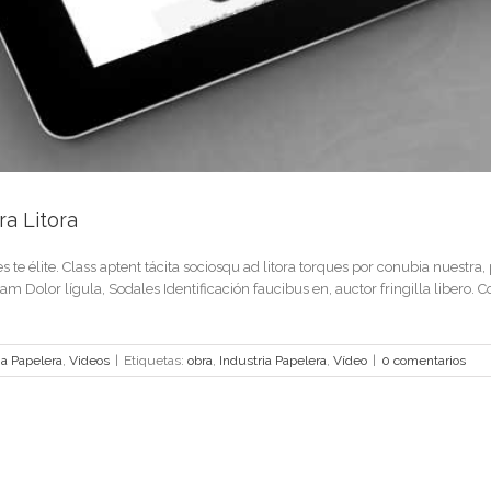
ra Litora
es te élite. Class aptent tácita sociosqu ad litora torques por conubia nuestra
 Dolor lígula, Sodales Identificación faucibus en, auctor fringilla libero. Co
ia Papelera
,
Videos
|
Etiquetas:
obra
,
Industria Papelera
,
Vídeo
|
0 comentarios