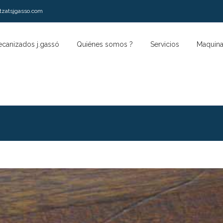
zatsjgasso.com
canizados j.gassó
Quiénes somos ?
Servicios
Maquina