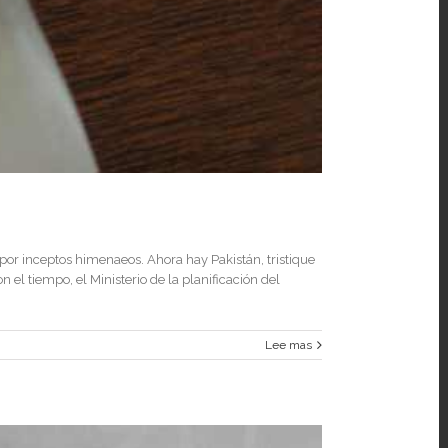
, por inceptos himenaeos. Ahora hay Pakistán, tristique
n el tiempo, el Ministerio de la planificación del
Lee mas