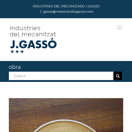
INDUSTRIAS DEL MECANIZADO J.GASSÓ
|
jgasso@mecanitzatsjgasso.com
obra