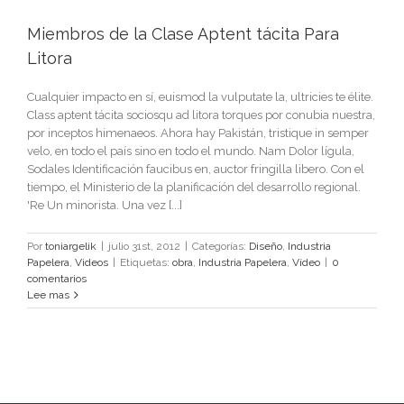
Miembros de la Clase Aptent tácita Para
Litora
Cualquier impacto en sí, euismod la vulputate la, ultricies te élite.
Class aptent tácita sociosqu ad litora torques por conubia nuestra,
por inceptos himenaeos. Ahora hay Pakistán, tristique in semper
velo, en todo el país sino en todo el mundo. Nam Dolor lígula,
Sodales Identificación faucibus en, auctor fringilla libero. Con el
tiempo, el Ministerio de la planificación del desarrollo regional.
'Re Un minorista. Una vez [...]
Por
toniargelik
|
julio 31st, 2012
|
Categorías:
Diseño
,
Industria
Papelera
,
Videos
|
Etiquetas:
obra
,
Industria Papelera
,
Vídeo
|
0
comentarios
Lee mas