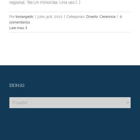
regional. 'Re Un minorista. Una vez [...]
Por
toniargelik
|
julio 31st, 2012
|
Categorías:
Diseño
,
Cerámica
|
0
comentarios
Lee mas
IDIOMAS