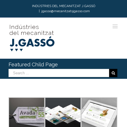
INDÚSTRIES DEL MECANITZAT J.GASSÓ
|
jgasso@mecanitzatsjgasso.com
Featured Child Page