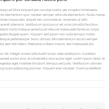
ociosqu ad litora torquent per conubia nostra, per inceptos himenaeos.
tortor elementum quis. Aenean semper vehicula elementum. Nulla massa
ndisse massa odio, aliquet nec commodo et, venenatis ut velit.
acerat vitae eros. Vestibulum quis purus vel urna convallis faucibus.
bitant morbi tristique senectus et netus et malesuada fames ac turpis
 egestas feugiat quam. Aliquam sed ipsum non nulla tempus mollis
esque pellentesque. Nunc ultrices, felis elementum iaculis semper,
Nulla sed nibh libero. Maecenas a libero mauris, sed malesuada dui.
 vel. Integer ornare sollicitudin turpis vitae vestibulum. Curabitur
oreet auctor eros, et consectetur eros auctor eget. Lorem ipsum dolor sit
, egestas eget molestie tincidunt, tempus sed justo. Vestibulum ultricies
ing turpis adipiscing pulvinar. Aliquam erat volutpat. Vivamus eleifend