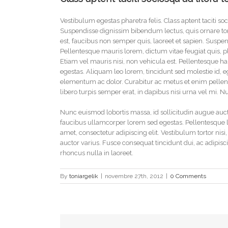
Vestibulum egestas pharetra felis. Class aptent taciti s
Suspendisse dignissim bibendum lectus, quis ornare 
est, faucibus non semper quis, laoreet et sapien. Suspe
Pellentesque mauris lorem, dictum vitae feugiat quis, pl
Etiam vel mauris nisi, non vehicula est. Pellentesque ha
egestas. Aliquam leo lorem, tincidunt sed molestie id,
elementum ac dolor. Curabitur ac metus et enim pellent
libero turpis semper erat, in dapibus nisi urna vel mi. 
Nunc euismod lobortis massa, id sollicitudin augue auctor
faucibus ullamcorper lorem sed egestas. Pellentesque la
amet, consectetur adipiscing elit. Vestibulum tortor nisi
auctor varius. Fusce consequat tincidunt dui, ac adipisc
rhoncus nulla in laoreet.
By
toniargelik
|
novembre 27th, 2012
|
0 Comments