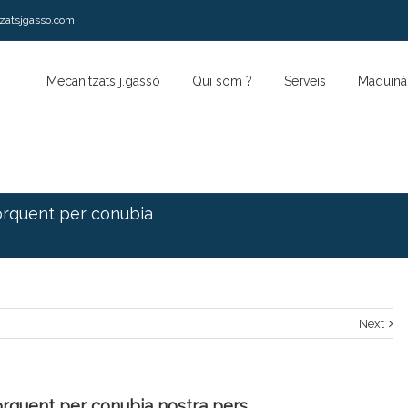
zatsjgasso.com
Mecanitzats j.gassó
Qui som ?
Serveis
Maquinàr
torquent per conubia
Next
torquent per conubia nostra pers.