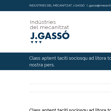
INDÚSTRIES DEL MECANITZAT J.GASSÓ
|
jgasso@mecanit
Class aptent taciti sociosqu ad litora 
nostra pers.
Class aptent taciti sociosqu ad litora 