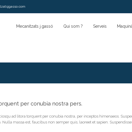
tzatsjgasso.com
Mecanitzats j.gassó
Qui som ?
Serveis
Maquinà
 torquent per conubia nostra pers.
sociosqu ad litora torquent per conubia nostra, per inceptos himenaeos. Susp
lla massa est, faucibus non semper quis, laoreet et sapien. Suspendisse 