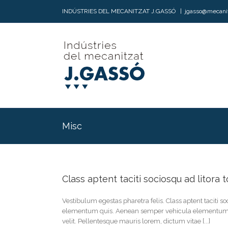
INDÚSTRIES DEL MECANITZAT J.GASSÓ
|
jgasso@mecani
Misc
Class aptent taciti sociosqu ad litora
Vestibulum egestas pharetra felis. Class aptent taciti 
elementum quis. Aenean semper vehicula elementum. Nu
velit. Pellentesque mauris lorem, dictum vitae [...]