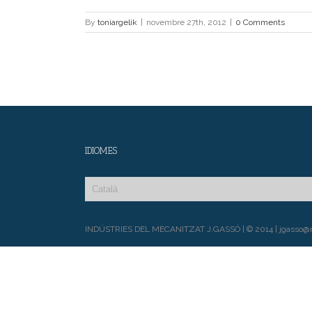
By
toniargelik
|
novembre 27th, 2012
|
0 Comments
IDIOMES
INDÚSTRIES DEL MECANITZAT J.GASSÓ | © 2014 | jgasso@